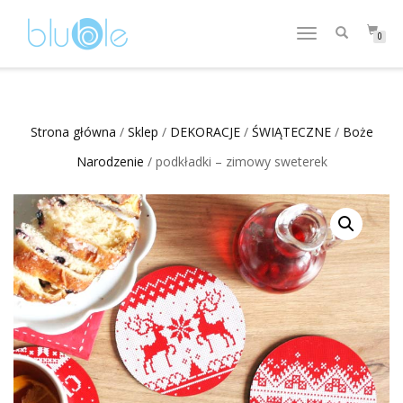
WŁĄCZ
0
NAWIGACJĘ
Strona główna
/
Sklep
/
DEKORACJE
/
ŚWIĄTECZNE
/
Boże
Narodzenie
/ podkładki – zimowy sweterek