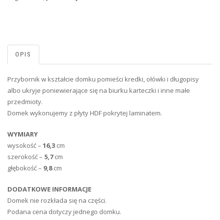
OPIS
Przybornik w kształcie domku pomieści kredki, ołówki i długopisy
albo ukryje poniewierające się na biurku karteczki i inne małe
przedmioty.
Domek wykonujemy z płyty HDF pokrytej laminatem.
WYMIARY
wysokość –
16,3
cm
szerokość –
5,7
cm
głębokość –
9,8
cm
DODATKOWE INFORMACJE
Domek nie rozkłada się na części.
Podana cena dotyczy jednego domku.