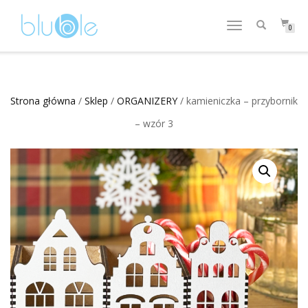
WŁĄCZ
0
NAWIGACJĘ
Strona główna
/
Sklep
/
ORGANIZERY
/ kamieniczka – przybornik
– wzór 3