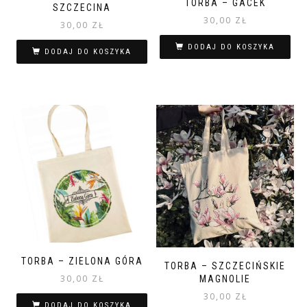
TORBA – GACEK
SZCZECINA
30,00
ZŁ
30,00
ZŁ
DODAJ DO KOSZYKA
DODAJ DO KOSZYKA
TORBA – ZIELONA GÓRA
TORBA – SZCZECIŃSKIE
30,00
ZŁ
MAGNOLIE
30,00
ZŁ
DODAJ DO KOSZYKA