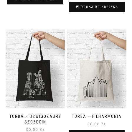
DODAJ DO KOSZYKA
TORBA – DŹWIGOZAURY
TORBA – FILHARMONIA
SZCZECIN
30,00
ZŁ
30,00
ZŁ