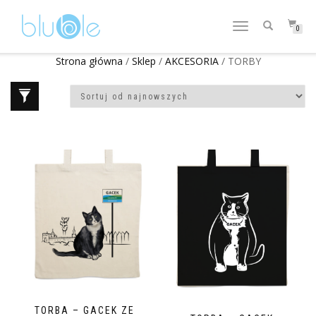
WŁĄCZ
0
NAWIGACJĘ
Strona główna
/
Sklep
/
AKCESORIA
/ TORBY
TORBA – GACEK ZE