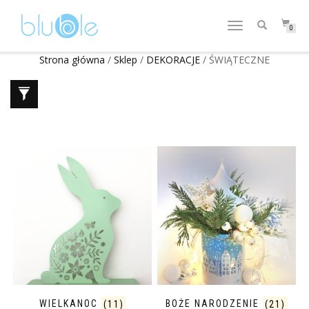
WŁĄCZ
0
NAWIGACJĘ
Strona główna
/
Sklep
/
DEKORACJE
/ ŚWIĄTECZNE
WIELKANOC
(11)
BOŻE NARODZENIE
(21)