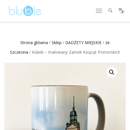
WŁĄCZ
0
NAWIGACJĘ
Strona główna
/
Sklep
/
GADŻETY MIEJSKIE
/
ze
Szczecina
/ Kubek – malowany Zamek Książąt Pomorskich